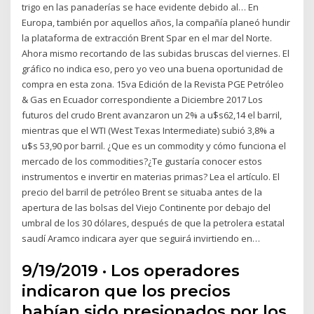
trigo en las panaderías se hace evidente debido al… En
Europa, también por aquellos años, la compañía planeó hundir
la plataforma de extracción Brent Spar en el mar del Norte.
Ahora mismo recortando de las subidas bruscas del viernes. El
gráfico no indica eso, pero yo veo una buena oportunidad de
compra en esta zona. 15va Edición de la Revista PGE Petróleo
& Gas en Ecuador correspondiente a Diciembre 2017 Los
futuros del crudo Brent avanzaron un 2% a u$s62,14 el barril,
mientras que el WTI (West Texas Intermediate) subió 3,8% a
u$s 53,90 por barril. ¿Que es un commodity y cómo funciona el
mercado de los commodities?¿Te gustaría conocer estos
instrumentos e invertir en materias primas? Lea el artículo. El
precio del barril de petróleo Brent se situaba antes de la
apertura de las bolsas del Viejo Continente por debajo del
umbral de los 30 dólares, después de que la petrolera estatal
saudí Aramco indicara ayer que seguirá invirtiendo en…
9/19/2019 · Los operadores
indicaron que los precios
habían sido presionados por los