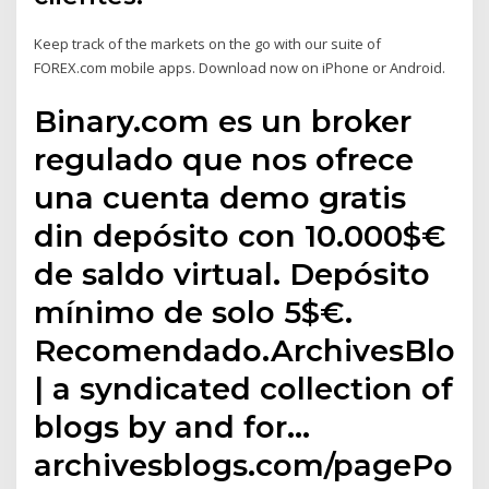
Keep track of the markets on the go with our suite of
FOREX.com mobile apps. Download now on iPhone or Android.
Binary.com es un broker
regulado que nos ofrece
una cuenta demo gratis
din depósito con 10.000$€
de saldo virtual. Depósito
mínimo de solo 5$€.
Recomendado.ArchivesBlog
| a syndicated collection of
blogs by and for…
archivesblogs.com/pagePor