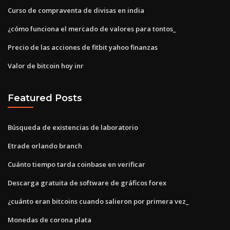
Curso de compraventa de divisas en india
¿cómo funciona el mercado de valores para tontos_
Precio de las acciones de fitbit yahoo finanzas
Valor de bitcoin hoy inr
Featured Posts
Búsqueda de existencias de laboratorio
Etrade orlando branch
Cuánto tiempo tarda coinbase en verificar
Descarga gratuita de software de gráficos forex
¿cuánto eran bitcoins cuando salieron por primera vez_
Monedas de corona plata