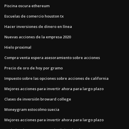
Piscina oscura ethereum
Escuelas de comercio houston tx
Hacer inversiones de dinero en línea
Nuevas acciones de la empresa 2020
Hielo proximal
Compra venta espera asesoramiento sobre acciones
Precio de oro de hoy por gramo
Impuesto sobre las opciones sobre acciones de california
Mejores acciones para invertir ahora para largo plazo
Clases de inversión broward college
Moneygram estocolmo suecia
Mejores acciones para invertir ahora para largo plazo