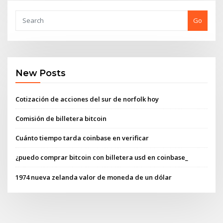
Go
New Posts
Cotización de acciones del sur de norfolk hoy
Comisión de billetera bitcoin
Cuánto tiempo tarda coinbase en verificar
¿puedo comprar bitcoin con billetera usd en coinbase_
1974 nueva zelanda valor de moneda de un dólar