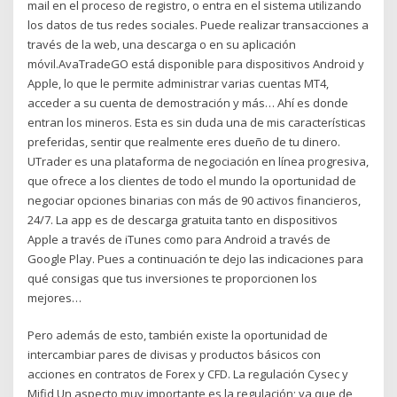
mail en el proceso de registro, o entra en el sistema utilizando
los datos de tus redes sociales. Puede realizar transacciones a
través de la web, una descarga o en su aplicación
móvil.AvaTradeGO está disponible para dispositivos Android y
Apple, lo que le permite administrar varias cuentas MT4,
acceder a su cuenta de demostración y más… Ahí es donde
entran los mineros. Esta es sin duda una de mis características
preferidas, sentir que realmente eres dueño de tu dinero.
UTrader es una plataforma de negociación en línea progresiva,
que ofrece a los clientes de todo el mundo la oportunidad de
negociar opciones binarias con más de 90 activos financieros,
24/7. La app es de descarga gratuita tanto en dispositivos
Apple a través de iTunes como para Android a través de
Google Play. Pues a continuación te dejo las indicaciones para
qué consigas que tus inversiones te proporcionen los
mejores…
Pero además de esto, también existe la oportunidad de
intercambiar pares de divisas y productos básicos con
acciones en contratos de Forex y CFD. La regulación Cysec y
Mifid Un aspecto muy importante es la regulación; ya que de