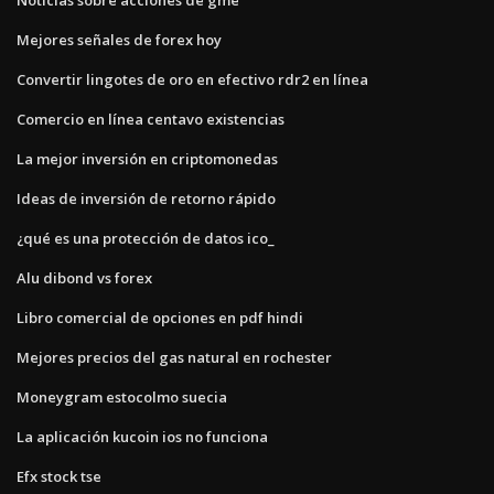
Mejores señales de forex hoy
Convertir lingotes de oro en efectivo rdr2 en línea
Comercio en línea centavo existencias
La mejor inversión en criptomonedas
Ideas de inversión de retorno rápido
¿qué es una protección de datos ico_
Alu dibond vs forex
Libro comercial de opciones en pdf hindi
Mejores precios del gas natural en rochester
Moneygram estocolmo suecia
La aplicación kucoin ios no funciona
Efx stock tse