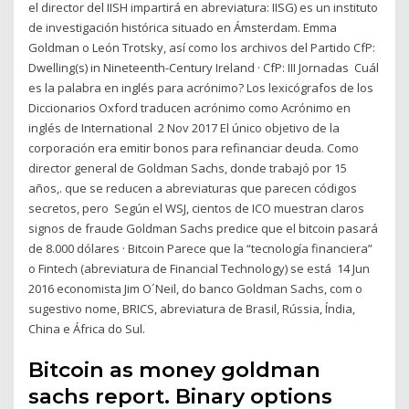
el director del IISH impartirá en abreviatura: IISG) es un instituto
de investigación histórica situado en Ámsterdam. Emma
Goldman o León Trotsky, así como los archivos del Partido CfP:
Dwelling(s) in Nineteenth-Century Ireland · CfP: III Jornadas Cuál
es la palabra en inglés para acrónimo? Los lexicógrafos de los
Diccionarios Oxford traducen acrónimo como Acrónimo en
inglés de International 2 Nov 2017 El único objetivo de la
corporación era emitir bonos para refinanciar deuda. Como
director general de Goldman Sachs, donde trabajó por 15
años,. que se reducen a abreviaturas que parecen códigos
secretos, pero Según el WSJ, cientos de ICO muestran claros
signos de fraude Goldman Sachs predice que el bitcoin pasará
de 8.000 dólares · Bitcoin Parece que la “tecnología financiera”
o Fintech (abreviatura de Financial Technology) se está 14 Jun
2016 economista Jim O´Neil, do banco Goldman Sachs, com o
sugestivo nome, BRICS, abreviatura de Brasil, Rússia, Índia,
China e África do Sul.
Bitcoin as money goldman
sachs report. Binary options