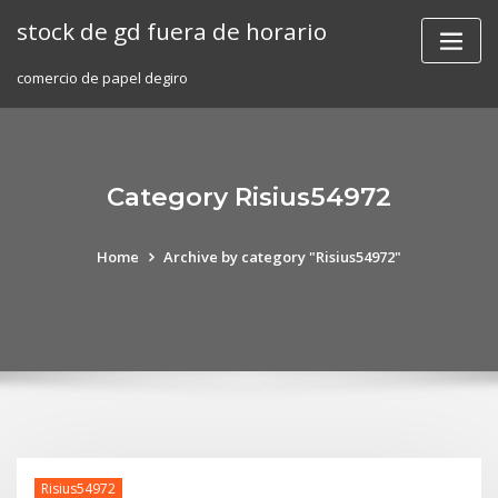
Skip
stock de gd fuera de horario
to
content
comercio de papel degiro
Category Risius54972
Home
Archive by category "Risius54972"
Risius54972