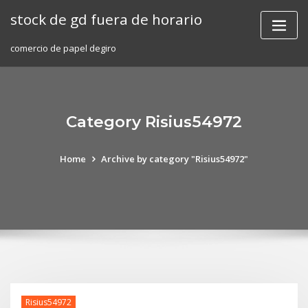
Skip
stock de gd fuera de horario
to
content
comercio de papel degiro
Category Risius54972
Home
Archive by category "Risius54972"
Risius54972