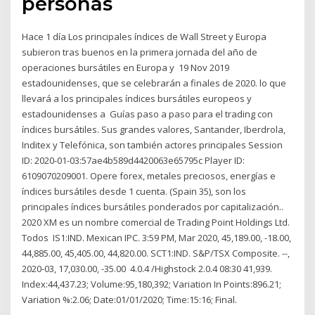
personas
Hace 1 día Los principales índices de Wall Street y Europa
subieron tras buenos en la primera jornada del año de
operaciones bursátiles en Europa y 19 Nov 2019
estadounidenses, que se celebrarán a finales de 2020. lo que
llevará a los principales índices bursátiles europeos y
estadounidenses a Guías paso a paso para el trading con
índices bursátiles. Sus grandes valores, Santander, Iberdrola,
Inditex y Telefónica, son también actores principales Session
ID: 2020-01-03:57ae4b589d4420063e65795c Player ID:
6109070209001. Opere forex, metales preciosos, energías e
índices bursátiles desde 1 cuenta. (Spain 35), son los
principales índices bursátiles ponderados por capitalización..
2020 XM es un nombre comercial de Trading Point Holdings Ltd.
Todos IS1:IND. Mexican IPC. 3:59 PM, Mar 2020, 45,189.00, -18.00,
44,885.00, 45,405.00, 44,820.00. SCT1:IND. S&P/TSX Composite. --,
2020-03, 17,030.00, -35.00 4.0.4 /Highstock 2.0.4 08:30 41,939.
Index:44,437.23; Volume:95,180,392; Variation In Points:896.21;
Variation %:2.06; Date:01/01/2020; Time:15:16; Final.