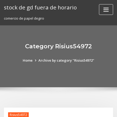
Skip
stock de gd fuera de horario
to
content
comercio de papel degiro
Category Risius54972
Home
Archive by category "Risius54972"
Risius54972